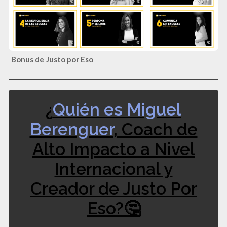
Bonus de Justo por Eso
¿
Quién es Miguel
Berenguer
, Coach de
Alto Impacto a Nivel
Internacional y
Creador de Justo Por
Eso?🤔