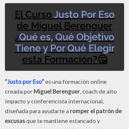
El Curso
Justo Por Eso
de Miguel Berenguer
¿
Qué es, Qué Objetivo
Tiene y Por Qué Elegir
esta Formación?🤔
“Justo por Eso”
es una formación online
creada por
Miguel Berenguer
, coach de alto
impacto y conferencista internacional,
diseñada para ayudarte a
romper el patrón de
excusas
que te mantiene estancado y