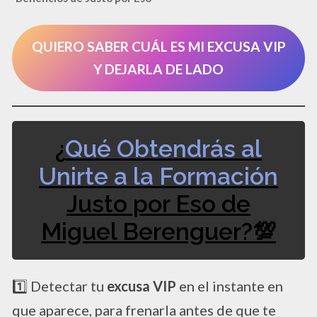
QUIERO SABER CUÁL ES MI EXCUSA VIP
Y DEJARLA DE LADO
¿
Qué Obtendrás al
Unirte a la Formación
Justo por Eso de
Miguel Berenguer?💯
1️⃣ Detectar tu
excusa VIP
en el instante en
que aparece, para frenarla antes de que te