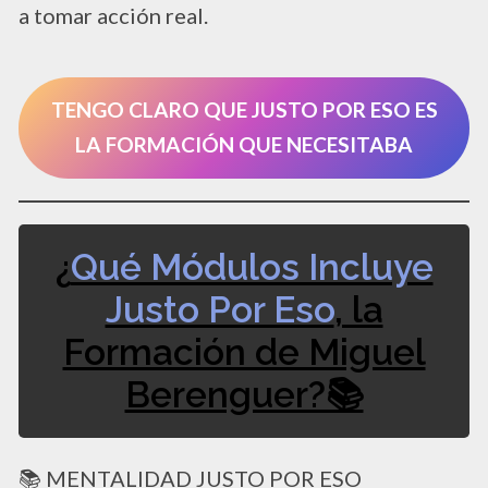
a tomar acción real.
TENGO CLARO QUE JUSTO POR ESO ES
LA FORMACIÓN QUE NECESITABA
¿
Qué Módulos Incluye
Justo Por Eso
, la
Formación de Miguel
Berenguer?📚​
📚 MENTALIDAD JUSTO POR ESO