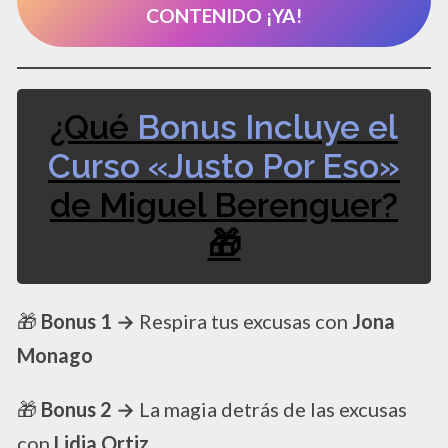
CONTENIDO ¡YA!
¿Qué
Bonus Incluye el
Curso «Justo Por Eso»
de Miguel Berenguer?​
🎁​
​🎁​
Bonus 1 →
Respira tus excusas con
Jona
Monago
🎁​
Bonus 2 →
La magia detrás de las excusas
con
Lidia Ortiz