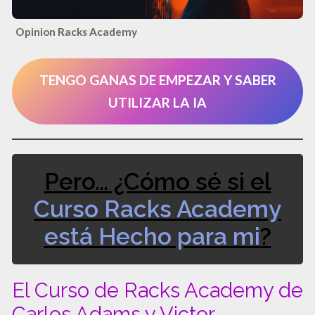
Opinion Racks Academy
TENGO GANAS DE EMPEZAR Y SABER
UTILIZAR LA IA
Pero… ¿Cómo sé si el
Curso Racks Academy
está Hecho para mi
?
El Curso de Racks Academy de
Carlos Adams y Victor