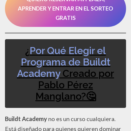
APRENDER Y ENTRAR EN EL SORTEO
GRATIS
¿
Por Qué Elegir el
Programa de Buildt
Academy
Creado por
Pablo Pérez
Manglano?🤔​
Buildt Academy
no es un curso cualquiera.
Está diseñado para quienes quieren dominar