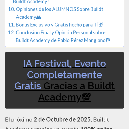
Buildt Academy?
Opiniones de los ALUMNOS Sobre Buildt
Academy👥​
Bonus Exclusivo y Gratis hecho para TÍ🎁​
Conclusión Final y Opinión Personal sobre
Buildt Academy de Pablo Pérez Manglano🏁​
IA Festival, Evento
Completamente
Gratis
Gracias a Buildt
Academy💯​
El próximo
2 de Octubre de 2025
, Buildt
Academy organiza un evento
100% online,