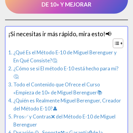
DE 10» Y MEJORAR
¡Si necesitas ir más rápido, mira esto!📢​
¿Qué Es el Método E-10 de Miguel Berenguer y
En Qué Consiste?🤔
¿Cómo se si El método E-10 está hecho para mi?
🤔
Todo el Contenido que Ofrece el Curso
«Empieza de 10» de Miguel Berenguer📚
¿Quién es Realmente Miguel Berenguer, Creador
del Método E-10?👤
Pros✅ y Contras❌ del Método E-10 de Miguel
Berenguer
Duración🕰️, Soporte​⚒️ y Garantía🔒de la