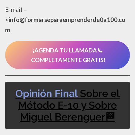
E-mail –
>
info@formarseparaemprenderde0a100.co
m
¡AGENDA TU LLAMADA📞​
COMPLETAMENTE GRATIS!
Opinión Final
Sobre el
Método E-10 y Sobre
Miguel Berenguer🏁