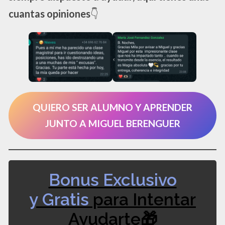
cuantas opiniones
👇
QUIERO SER ALUMNO Y APRENDER
JUNTO A MIGUEL BERENGUER
Bonus Exclusivo
y Gratis
para Intentar
Ayudarte🎁​