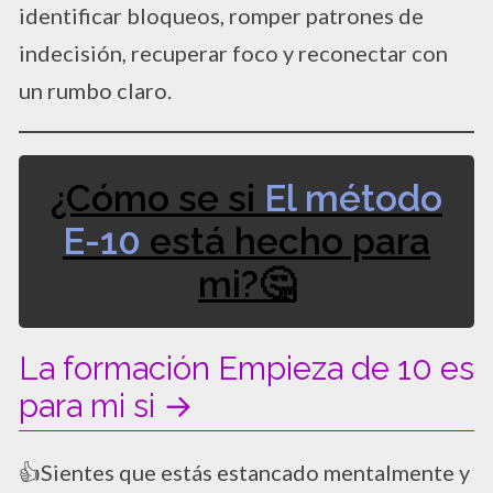
identificar bloqueos, romper patrones de
indecisión, recuperar foco y reconectar con
un rumbo claro.
¿Cómo se si
El método
E-10
está hecho para
mi?🤔
La formación Empieza de 10 es
para mi si →
​👍Sientes que estás estancado mentalmente y