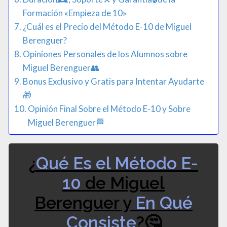
Formación «Empieza de 10»
¿Cuál es el Precio del Método E-10 de Miguel
Berenguer?
Opiniones Personales de los Alumnos sobre
Miguel Berenguer👥
Bonus Exclusivo y Gratis para Intentar Ayudarte
🎁​
Opinión Final Sobre el Método E-10 y Sobre
Miguel Berenguer🏁
¿
Qué Es el Método E-
10
de Miguel
Berenguer y
En Qué
Consiste
?🤔