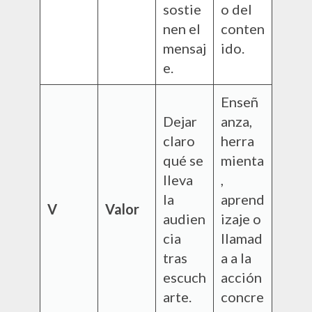
sostie
o del
nen el
conten
mensaj
ido.
e.
Enseñ
Dejar
anza,
claro
herra
qué se
mienta
lleva
,
la
aprend
V
Valor
audien
izaje o
cia
llamad
tras
a a la
escuch
acción
arte.
concre