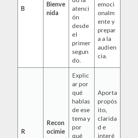
Bienve
emoci
B
atenci
nida
onalm
ón
ente y
desde
prepar
el
a a la
primer
audien
segun
cia.
do.
Explic
ar por
qué
Aporta
hablas
propós
de ese
ito,
tema y
clarida
Recon
por
d e
R
ocimie
qué
interé