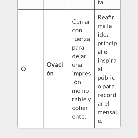
ta.
Reafir
Cerrar
ma la
con
idea
fuerza
princip
para
al e
dejar
inspira
Ovaci
una
O
al
ón
impres
públic
ión
o para
memo
record
rable y
ar el
coher
mensaj
ente.
e.