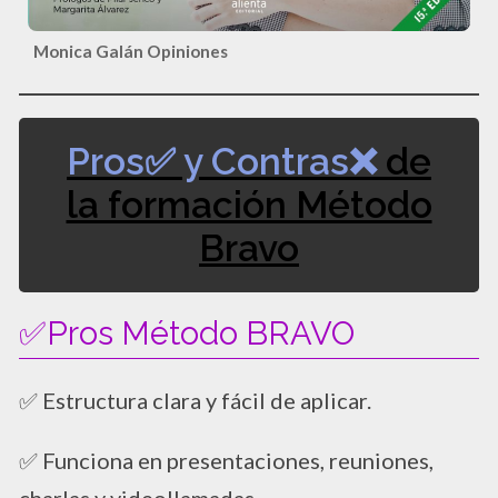
Monica Galán Opiniones
Pros✅ y Contras❌
de
la formación Método
Bravo
✅Pros Método BRAVO
✅ Estructura clara y fácil de aplicar.
✅ Funciona en presentaciones, reuniones,
charlas y videollamadas.