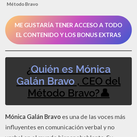
Método Bravo
ME GUSTARÍA TENER ACCESO A TODO
EL CONTENIDO Y LOS BONUS EXTRAS
¿
Quién es Mónica
Galán Bravo
, CEO del
Método Bravo?👤
Mónica Galán Bravo
es una de las voces más
influyentes en comunicación verbal y no