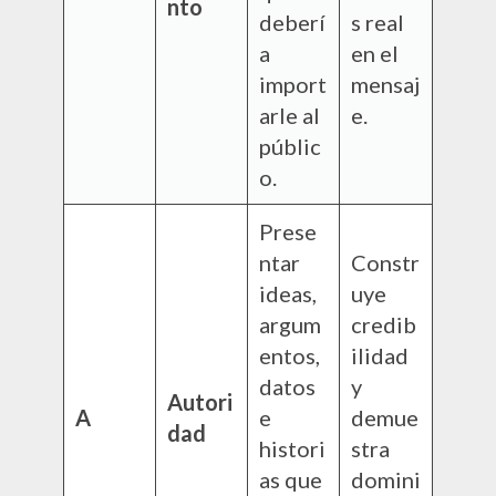
nto
deberí
s real
a
en el
import
mensaj
arle al
e.
públic
o.
Prese
ntar
Constr
ideas,
uye
argum
credib
entos,
ilidad
datos
y
Autori
A
e
demue
dad
histori
stra
as que
domini