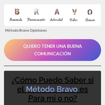
Método Bravo Opiniones
QUIERO TENER UNA BUENA
COMUNICACIÓN
¿Cómo Puedo Saber si
el
Método Bravo
es
Para mi o no?