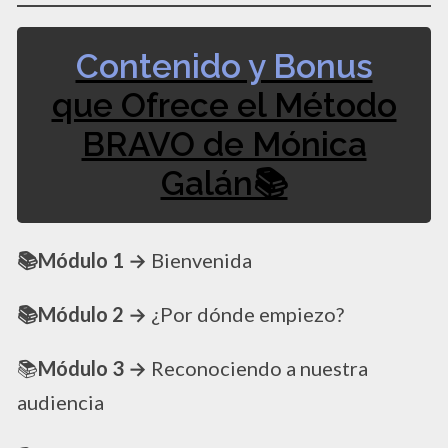
Contenido y Bonus
que Ofrece el Método
BRAVO de Mónica
Galán📚
📚Módulo 1 →
Bienvenida
📚Módulo 2 →
¿Por dónde empiezo?
📚
Módulo 3 →
Reconociendo a nuestra
audiencia