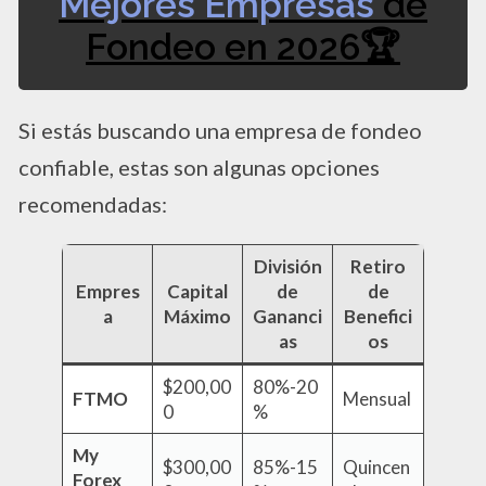
Mejores Empresas
de
Fondeo en 2026🏆
Si estás buscando una empresa de fondeo
confiable, estas son algunas opciones
recomendadas:
División
Retiro
Empres
Capital
de
de
a
Máximo
Gananci
Benefici
as
os
$200,00
80%-20
FTMO
Mensual
0
%
My
$300,00
85%-15
Quincen
Forex