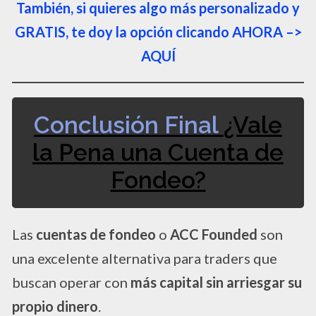
También, si quieres algo más personalizado y
GRATIS, te doy la opción clicando AHORA –>
AQUÍ
Conclusión Final
¿Vale
la Pena una Cuenta de
Fondeo?
Las
cuentas de fondeo
o
ACC Founded
son
una excelente alternativa para traders que
buscan operar con
más capital sin arriesgar su
propio dinero
.