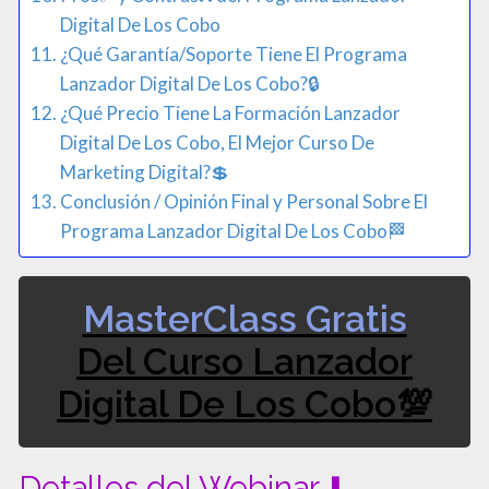
Digital De Los Cobo
¿Qué Garantía/Soporte Tiene El Programa
Lanzador Digital De Los Cobo?🔒
¿Qué Precio Tiene La Formación Lanzador
Digital De Los Cobo, El Mejor Curso De
Marketing Digital?💲​
Conclusión / Opinión Final y Personal Sobre El
Programa Lanzador Digital De Los Cobo🏁​
MasterClass Gratis
Del Curso Lanzador
Digital De Los Cobo💯​
Detalles del Webinar ⬇️