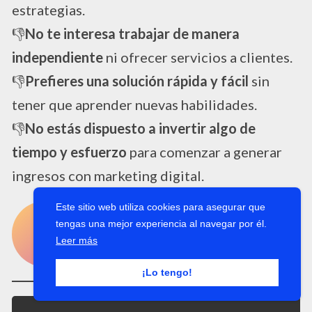
estrategias.
👎
No te interesa trabajar de manera
independiente
ni ofrecer servicios a clientes.
👎
Prefieres una solución rápida y fácil
sin
tener que aprender nuevas habilidades.
👎
No estás dispuesto a invertir algo de
tiempo y esfuerzo
para comenzar a generar
ingresos con marketing digital.
Este sitio web utiliza cookies para asegurar que
TENGO CLARO QUE ES PARA MI EL
tengas una mejor experiencia al navegar por él.
Leer más
PROGRAMA LANZADOR DIGITAL
¡Lo tengo!