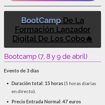
BootCamp
De La
Formación Lanzador
Digital De Los Cobo​🔥​
Bootcamp (7, 8 y 9 de abril)
Evento de 3 días
Duración total
:
15 horas
(5 horas diarias
en directo).
Precio Entrada Normal
:
47 euros