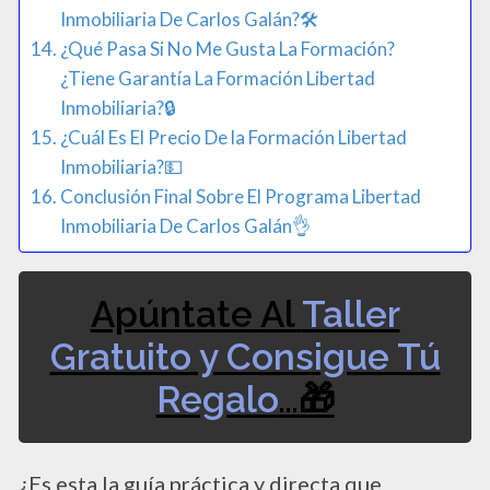
Inmobiliaria De Carlos Galán?🛠️
¿Qué Pasa Si No Me Gusta La Formación?
¿Tiene Garantía La Formación Libertad
Inmobiliaria?🔒​
¿Cuál Es El Precio De la Formación Libertad
Inmobiliaria?💵​
Conclusión Final Sobre El Programa Libertad
Inmobiliaria De Carlos Galán👌​
Apúntate Al
Taller
Gratuito y Consigue Tú
Regalo
…🎁
¿Es esta la guía práctica y directa que