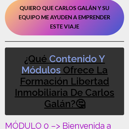
QUIERO QUE CARLOS GALÁN Y SU
EQUIPO ME AYUDEN A EMPRENDER
ESTE VIAJE
¿Qué
Contenido Y
Módulos
Ofrece La
Formación Libertad
Inmobiliaria De Carlos
Galán?🤔
MÓDULO 0 –> Bienvenida a