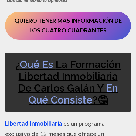
QUIERO TENER MÁS INFORMACIÓN DE
LOS CUATRO CUADRANTES
¿
Qué Es
La Formación
Libertad Inmobiliaria
De Carlos Galán Y
En
Qué Consiste
?🤔​
Libertad Inmobiliaria
es un programa
exclusivo de 12 meses que ofrece un