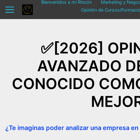
Bienvenidos a mi Rincón
Marketing y Negoc
Opinión de Cursos/Forma
✅​[2026] OP
AVANZADO DE
CONOCIDO COMO 
MEJOR
¿Te imaginas poder analizar una empresa en