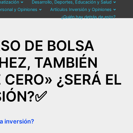
atización
Desarrollo, Deportes, Educación y Salud
ersonal y Opiniones
Artículos Inversión y Opiniones
¿Quién hay detrás de esto?
RSO DE BOLSA
HEZ, TAMBIÉN
 CERO» ¿SERÁ EL
IÓN?✅​
a inversión?