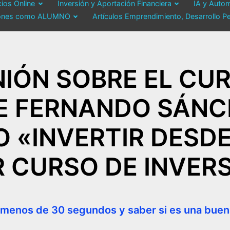
ios Online
Inversión y Aportación Financiera
IA y Autom
ciones como ALUMNO
Artículos Emprendimiento, Desarrollo P
INIÓN SOBRE EL CU
 FERNANDO SÁNC
«INVERTIR DESDE
 CURSO DE INVERS
 menos de 30 segundos y saber si es una buen