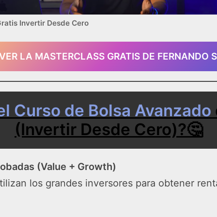
ratis Invertir Desde Cero
 VER LA MASTERCLASS GRATIS DE FERNANDO 
el Curso de Bolsa Avanzado
(Invertir Desde Cero)?🤔
probadas (Value + Growth)
ilizan los grandes inversores para obtener rent