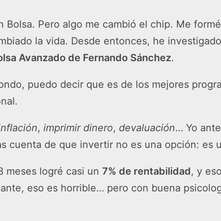
 en Bolsa. Pero algo me cambió el chip. Me form
biado la vida. Desde entonces, he investigado
olsa Avanzado de Fernando Sánchez
.
ondo, puedo decir que es de los mejores progra
nal.
inflación
,
imprimir dinero
,
devaluación
… Yo ante
das cuenta de que invertir no es una opción: es
 8 meses logré casi un
7% de rentabilidad
, y e
piante, eso es horrible… pero con buena psicolog