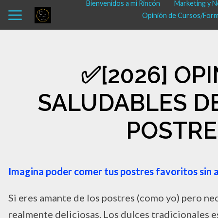
Bienvenidos a mi Rincón
Marketing y N
Opinión de Cursos/Fo
✅​[2026] O
SALUDABLES DE
POSTRES
Imagina poder comer tus postres favoritos sin az
Si eres amante de los postres (como yo) pero nec
realmente deliciosas. Los dulces tradicionales e