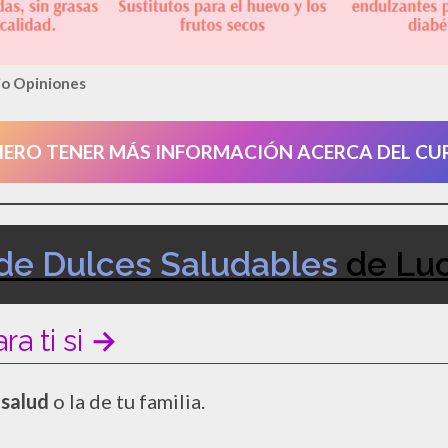
o Opiniones
IERO TENER MÁS INFORMACIÓN ACERCA DEL CU
de Dulces Saludables
de Luc
a ti si
→
 salud
o la de tu familia.