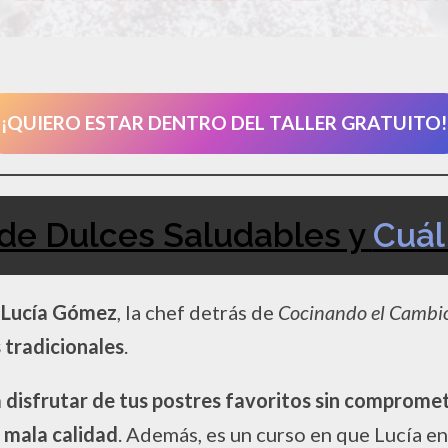
¡QUIERO ESTAR DENTRO DEL TALLER GRATUITO!
 de Dulces Saludables y
Cuál
r
Lucía Gómez
, la chef detrás de
Cocinando el Cambi
 tradicionales
.
 disfrutar de tus postres favoritos sin compromet
e mala calidad
. Además, es un curso en que Lucía e