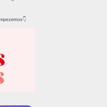
 Empezemos​👇