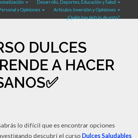
tomatización
Desarrollo, Deportes, Educación y Salud
Personal y Opiniones
Artículos Inversión y Opiniones
¿Quién hay detrás de esto?
URSO DULCES
PRENDE A HACER
 SANOS✅​
sabrás lo difícil que es encontrar opciones
investigando descubrí el curso
Dulces Saludables