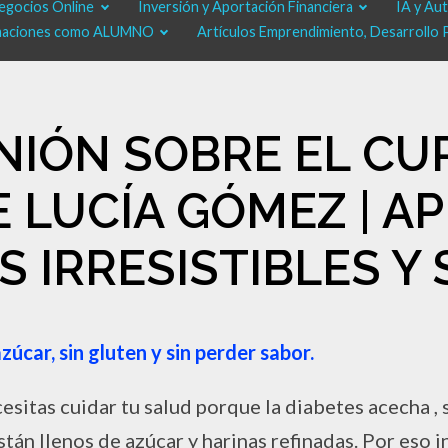
egocios Online
Inversión y Aportación Financiera
IA y Au
rmaciones como ALUMNO
Artículos Emprendimiento, Desarrollo 
PINIÓN SOBRE EL C
 LUCÍA GÓMEZ | A
 IRRESISTIBLES Y
úcar, sin gluten y sin perder sabor.
esitas cuidar tu salud porque la diabetes acecha , 
stán llenos de azúcar y harinas refinadas. Por eso 