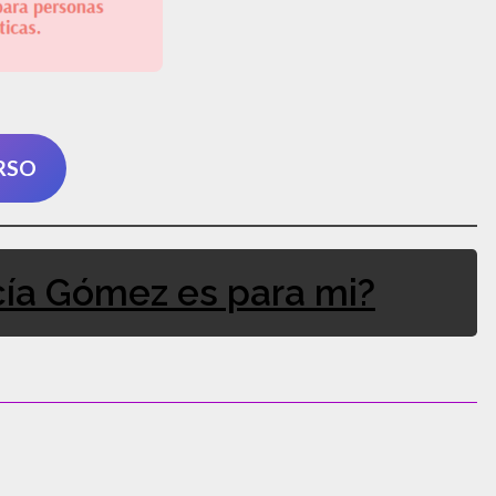
RSO
ía Gómez es para mi?