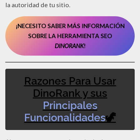
la autoridad de tu sitio.
¡NECESITO SABER MÁS INFORMACIÓN
SOBRE LA HERRAMIENTA SEO
DINORANK
!
Razones Para Usar
DinoRank y sus
Principales
Funcionalidades
🦖