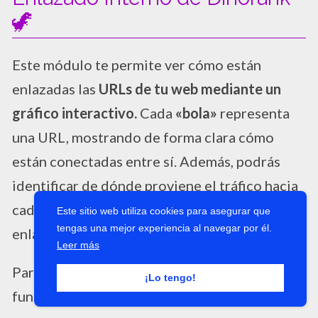
🦖
Este módulo te permite ver cómo están
enlazadas las
URLs de tu web mediante un
gráfico interactivo.
Cada
«bola»
representa
una URL, mostrando de forma clara cómo
están conectadas entre sí. Además, podrás
identificar de dónde proviene el tráfico hacia
cada una de ellas, facilitando el análisis de tu
Este sitio web utiliza cookies para asegurar que
tengas una mejor experiencia al navegar por él.
enlazado interno.
Leer más
Para serte sincero, no me gusta mucho esta
¡Lo tengo!
función, pero todo ayuda.