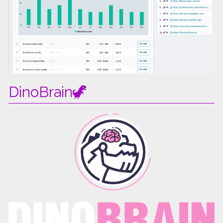
DinoBrain🦖