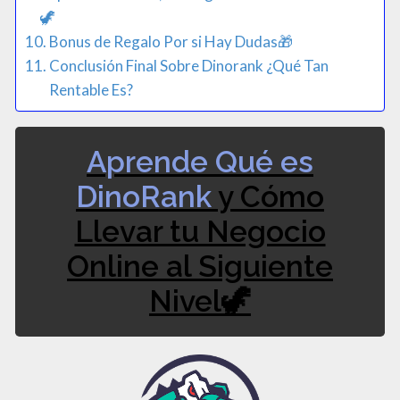
🦖
Bonus de Regalo Por si Hay Dudas🎁​
Conclusión Final Sobre Dinorank ¿Qué Tan
Rentable Es?
Aprende Qué es
DinoRank
y Cómo
Llevar tu Negocio
Online al Siguiente
Nivel🦖