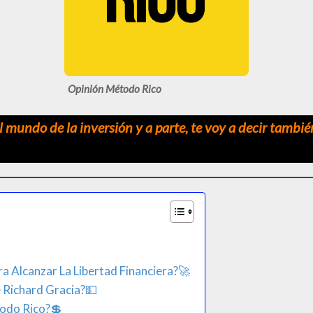
Opinión Método Rico
 mundo de la inversión y a parte, te voy a decir tambié
a Alcanzar La Libertad Financiera?🚀
Richard Gracia?​💵​
todo Rico?💲