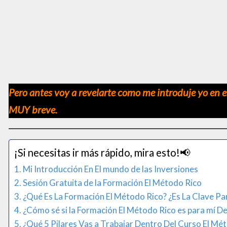
Pero antes voy a revelarte como me introduje yo en el
MUY breve.
¡Si necesitas ir más rápido, mira esto!📢​
Mi Introducción En El mundo de las Inversiones
Sesión Gratuita de la Formación El Método Rico
¿Qué Es La Formación El Método Rico? ¿Es La Clave Par
¿Cómo sé si la Formación El Método Rico es para mí De 
¿Qué 5 Pilares Vas a Trabajar Dentro Del Curso El Mé