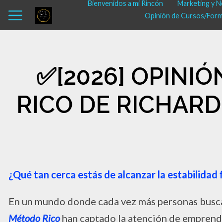
Bienvenidos a mi Rincón
Marketing y N
Opinión de Cursos/Fo
✅​[2026] OPIN
RICO DE RICHARD
¿Qué tan cerca estás de alcanzar la estabilida
En un mundo donde cada vez más personas busca
Método Rico
han captado la atención de emprende