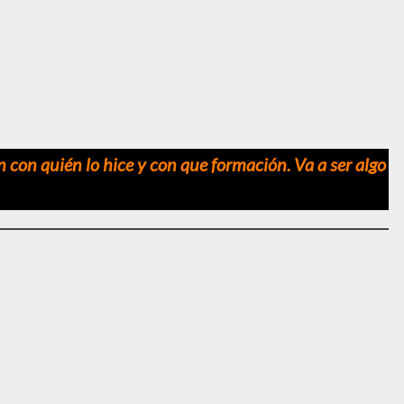
n con quién lo hice y con que formación.
Va a ser algo