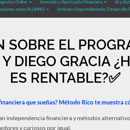
egocios Online
Inversión y Aportación Financiera
IA y Au
rmaciones como ALUMNO
Artículos Emprendimiento, Desarrollo 
IÓN SOBRE EL PROG
 Y DIEGO GRACIA 
ES RENTABLE?✅​
d financiera que sueñas? Método Rico te muestra c
n independencia financiera y métodos alternativo
dores y curiosos por igual.