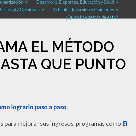
tomatización
Desarrollo, Deportes, Educación y Salud
Personal y Opiniones
Artículos Inversión y Opiniones
¿Quién hay detrás de esto?
RAMA EL MÉTODO
¿HASTA QUE PUNTO
ómo lograrlo paso a paso.
s para mejorar sus ingresos, programas como
El