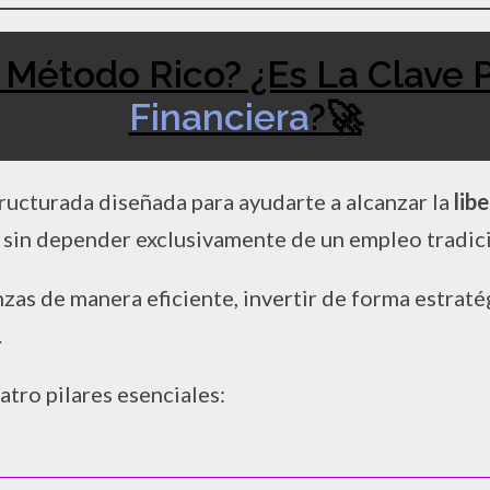
 Método Rico? ¿Es La Clave 
Financiera
?🚀
tructurada diseñada para ayudarte a alcanzar la
lib
s sin depender exclusivamente de un empleo tradici
nzas de manera eficiente, invertir de forma estrat
.
ro pilares esenciales: